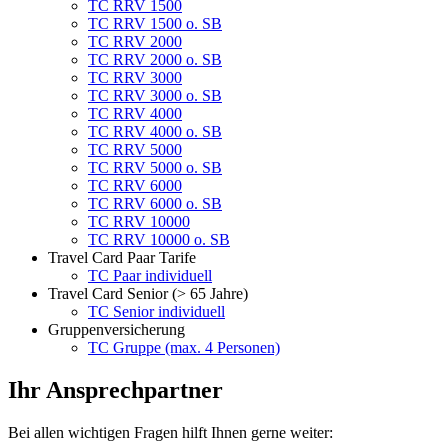
TC RRV 1500
TC RRV 1500 o. SB
TC RRV 2000
TC RRV 2000 o. SB
TC RRV 3000
TC RRV 3000 o. SB
TC RRV 4000
TC RRV 4000 o. SB
TC RRV 5000
TC RRV 5000 o. SB
TC RRV 6000
TC RRV 6000 o. SB
TC RRV 10000
TC RRV 10000 o. SB
Travel Card Paar Tarife
TC Paar individuell
Travel Card Senior (> 65 Jahre)
TC Senior individuell
Gruppenversicherung
TC Gruppe (max. 4 Personen)
Ihr Ansprechpartner
Bei allen wichtigen Fragen hilft Ihnen gerne weiter: